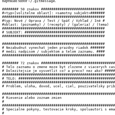
napríklad súbor
.
~/.gitmessage
######## 50 znakov ###############################

#<typ>[volitelne oblast]: <samotny subjekt>#######

##################################################

#typ: Nové / Oprava / Test / Späť / Vzhľad / Iné #

#oblast: (poznamky) / (recepty) / (galeria) / (tema)

##################################################

# SUBJEKT: #######################################

##################################################

##################################################

# Nezabudnut vynechat jeden prazdny riadok #######

# medzi nadpisom / subjektom a telom zaznamu. ####

##################################################

######## 72 znakov ####################################
# Telo zaznamu o zmene moze byt zlozene z viacerych cas
# Dolezitejsie je vysvetlit co? a preco? nez ako? #####
#######################################################
# TELO: ###############################################
#######################################################
# Problem, uloha, dovod, ucel, ciel, pouzivatelsky prib
#######################################################
# Riesenie alebo zoznam zmien

#

#######################################################
# Specialne pokyny, testovacie kroky, spoluautori s ema