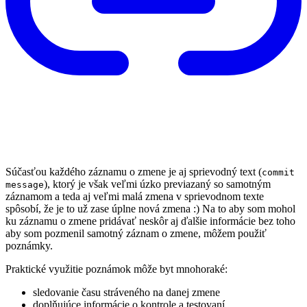
Súčasťou každého záznamu o zmene je aj sprievodný text (
commit
), ktorý je však veľmi úzko previazaný so samotným
message
záznamom a teda aj veľmi malá zmena v sprievodnom texte
spôsobí, že je to už zase úplne nová zmena :) Na to aby som mohol
ku záznamu o zmene pridávať neskôr aj ďalšie informácie bez toho
aby som pozmenil samotný záznam o zmene, môžem použiť
poznámky.
Praktické využitie poznámok môže byt mnohoraké:
sledovanie času stráveného na danej zmene
doplňujúce informácie o kontrole a testovaní