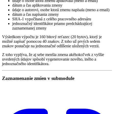
údaje o osobe ktorá zmenu aplikovala (meno a email)
dátum a čas aplikovania zmeny
údaje o autorovi, osobe ktorá zmenu napísala (meno a email)
dátum a čas napísania zmeny
SHA-1 vypočítaná z celého pracovného adresáru
jednoznačný identifikátor priamo predchádzajúcej
zaznamenanej zmeny
Výsledkom výpočtu je 160 bitový reťazec (20 bytov), ktorý je
možné zapísať pomocou 40 znakov. Z toho už prvých sedem
znakov postačuje na jednoznačné odlíšenie uložených verzii.
Z toho vyplýva, že aj sebe menšia zmena akéhokoľvek z vyššie
uvedených údajov spôsobí vygenerovanie nového, iného a
jednoznačného identifikátora.
Zaznamenanie zmien v submodule