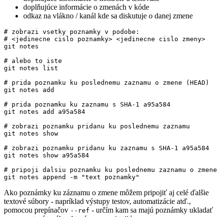
doplňujúce informácie o zmenách v kóde
odkaz na vlákno / kanál kde sa diskutuje o danej zmene
# zobrazi vsetky poznamky v podobe:
# <jedinecne cislo poznamky> <jedinecne cislo zmeny>
# alebo to iste
# prida poznamku ku poslednemu zaznamu o zmene (HEAD)
# prida poznamku ku zaznamu s SHA-1 a95a584
# zobrazi poznamku pridanu ku poslednemu zaznamu
# zobrazi poznamku pridanu ku zaznamu s SHA-1 a95a584
# pripoji dalsiu poznamku ku poslednemu zaznamu o zmene
git notes append -m 
"text poznamky"
Ako poznámky ku záznamu o zmene môžem pripojiť aj celé ďalšie
textové súbory - napríklad výstupy testov, automatizácie atď.,
pomocou prepínačov
- určím kam sa majú poznámky ukladať
--ref