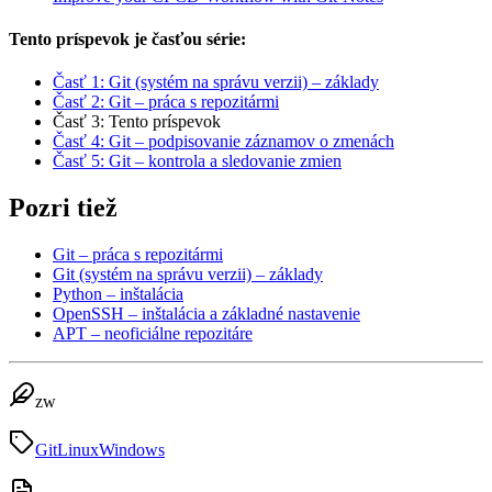
Tento príspevok je časťou série:
Časť 1: Git (systém na správu verzii) – základy
Časť 2: Git – práca s repozitármi
Časť 3: Tento príspevok
Časť 4: Git – podpisovanie záznamov o zmenách
Časť 5: Git – kontrola a sledovanie zmien
Pozri tiež
Git – práca s repozitármi
Git (systém na správu verzii) – základy
Python – inštalácia
OpenSSH – inštalácia a základné nastavenie
APT – neoficiálne repozitáre
zw
Git
Linux
Windows