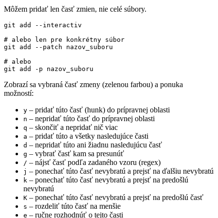
Môžem pridať len časť zmien, nie celé súbory.
# alebo len pre konkrétny súbor
# alebo 
Zobrazí sa vybraná časť zmeny (zelenou farbou) a ponuka
možností:
– pridať túto časť (hunk) do prípravnej oblasti
y
– nepridať túto časť do prípravnej oblasti
n
– skončiť a nepridať nič viac
q
– pridať túto a všetky nasledujúce časti
a
– nepridať túto ani žiadnu nasledujúcu časť
d
– vybrať časť kam sa presunúť
g
– nájsť časť podľa zadaného vzoru (regex)
/
– ponechať túto časť nevybratú a prejsť na ďalšiu nevybratú
j
– ponechať túto časť nevybratú a prejsť na predošlú
k
nevybratú
– ponechať túto časť nevybratú a prejsť na predošlú časť
K
– rozdeliť túto časť na menšie
s
– ručne rozhodnúť o tejto časti
e