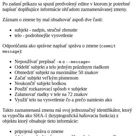
Po zadaní príkazu sa spustí predvolený editor v ktorom je potrebné
napísať doplňujúce informácie ohľadom zaznamenávanej zmeny.
Záznam o zmene by mal obsahovať aspoň dve časti:
subjekt - nadpis, stručné zhrnutie
telo - podrobnejšie vysvetlenie
Odporúčania ako správne napísať správu o zmene (
commit
):
message
Nepoužívať prepínač
a
-m
--message=
Oddeliť subjekt a telo jedným prázdnym riadkom
Obmedziť subjekt na maximálne 50 znakov
Začať subjekt veľkým písmenom
Neukončiť subjekt bodkou
Použiť rozkazovací spôsob v subjekte
Zalamovať riadky v tele na 72 znakov
Využiť telo na vysvetlenie čo a prečo namiesto ako
Takto zaznamenaná zmena má svoj jednoznačný identifikátor, ktorý
sa vypočíta ako SHA-1 (kryptografická hašovacia funkcia) z
objektu ktorý obsahuje tieto informácie:
pripojená správa o zmene