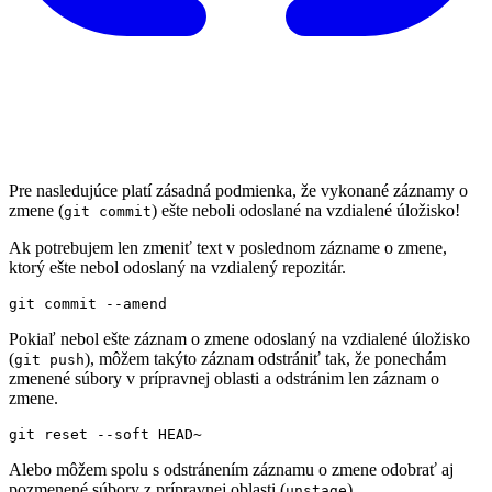
Pre nasledujúce platí zásadná podmienka, že vykonané záznamy o
zmene (
) ešte neboli odoslané na vzdialené úložisko!
git commit
Ak potrebujem len zmeniť text v poslednom zázname o zmene,
ktorý ešte nebol odoslaný na vzdialený repozitár.
Pokiaľ nebol ešte záznam o zmene odoslaný na vzdialené úložisko
(
), môžem takýto záznam odstrániť tak, že ponechám
git push
zmenené súbory v prípravnej oblasti a odstránim len záznam o
zmene.
Alebo môžem spolu s odstránením záznamu o zmene odobrať aj
pozmenené súbory z prípravnej oblasti (
).
unstage