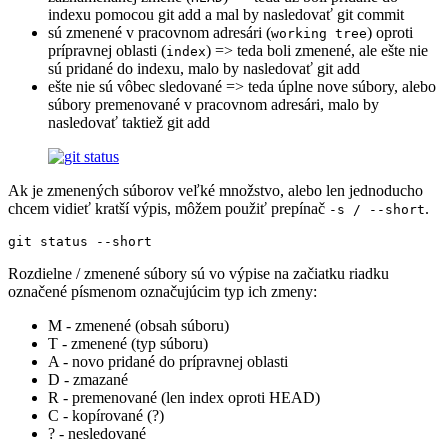
indexu pomocou git add a mal by nasledovať git commit
sú zmenené v pracovnom adresári (
) oproti
working tree
prípravnej oblasti (
) => teda boli zmenené, ale ešte nie
index
sú pridané do indexu, malo by nasledovať git add
ešte nie sú vôbec sledované => teda úplne nove súbory, alebo
súbory premenované v pracovnom adresári, malo by
nasledovať taktiež git add
Ak je zmenených súborov veľké množstvo, alebo len jednoducho
chcem vidieť kratší výpis, môžem použiť prepínač
.
-s / --short
Rozdielne / zmenené súbory sú vo výpise na začiatku riadku
označené písmenom označujúcim typ ich zmeny:
M - zmenené (obsah súboru)
T - zmenené (typ súboru)
A - novo pridané do prípravnej oblasti
D - zmazané
R - premenované (len index oproti HEAD)
C - kopírované (?)
? - nesledované