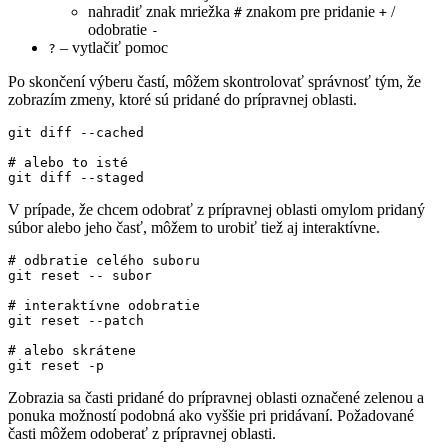
nahradiť znak mriežka
znakom pre pridanie
/
#
+
odobratie
-
– vytlačiť pomoc
?
Po skončení výberu častí, môžem skontrolovať správnosť tým, že
zobrazím zmeny, ktoré sú pridané do prípravnej oblasti.
# alebo to isté
V prípade, že chcem odobrať z prípravnej oblasti omylom pridaný
súbor alebo jeho časť, môžem to urobiť tiež aj interaktívne.
# odbratie celého suboru
# interaktívne odobratie
# alebo skrátene
Zobrazia sa časti pridané do prípravnej oblasti označené zelenou a
ponuka možností podobná ako vyššie pri pridávaní. Požadované
časti môžem odoberať z prípravnej oblasti.