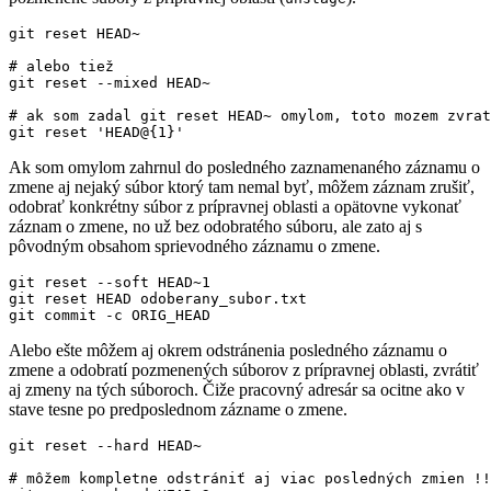
# alebo tiež
# ak som zadal git reset HEAD~ omylom, toto mozem zvrat
git reset 
'HEAD@{1}'
Ak som omylom zahrnul do posledného zaznamenaného záznamu o
zmene aj nejaký súbor ktorý tam nemal byť, môžem záznam zrušiť,
odobrať konkrétny súbor z prípravnej oblasti a opätovne vykonať
záznam o zmene, no už bez odobratého súboru, ale zato aj s
pôvodným obsahom sprievodného záznamu o zmene.
Alebo ešte môžem aj okrem odstránenia posledného záznamu o
zmene a odobratí pozmenených súborov z prípravnej oblasti, zvrátiť
aj zmeny na tých súboroch. Čiže pracovný adresár sa ocitne ako v
stave tesne po predposlednom zázname o zmene.
# môžem kompletne odstrániť aj viac posledných zmien !!