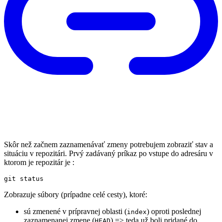
Skôr než začnem zaznamenávať zmeny potrebujem zobraziť stav a
situáciu v repozitári. Prvý zadávaný príkaz po vstupe do adresáru v
ktorom je repozitár je :
Zobrazuje súbory (prípadne celé cesty), ktoré:
sú zmenené v prípravnej oblasti (
) oproti poslednej
index
zaznamenanej zmene (
) => teda už boli pridané do
HEAD