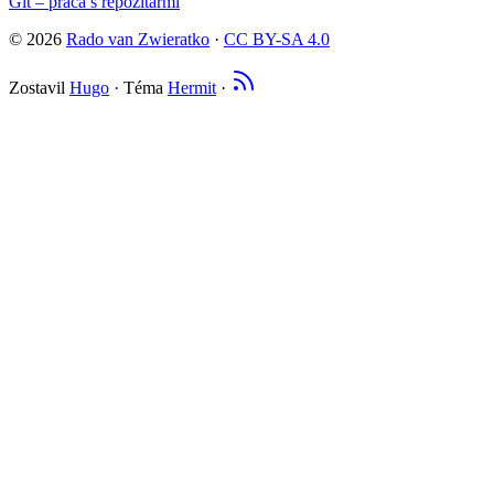
Git – práca s repozitármi
© 2026
Rado van Zwieratko
·
CC BY-SA 4.0
Zostavil
Hugo
· Téma
Hermit
·