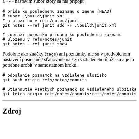
a
- nastavím súbor ktorý sa ma pripojiť.
-F
# prida ku poslednemu zaznamu o zmene (HEAD)
# subor .\build\junit.xml
# a ulozi ho v refs/notes/junit
git notes --ref junit add -F .
\b
uild
\j
# zobrazi poznamku pridanu ku poslednemu zaznamu
# ulozenu v refs/notes/junit
Podobne ako značky (
) ani poznámky nie sú v predvolenom
tags
nastavení posielané / sťahované na / zo vzdialeného úložiska a je to
potrebne urobiť v samostatnom kroku.
# odoslanie poznamok na vzdialene ulozisko
# Stiahnutie vsetkych poznamok zo vzdialeneho uloziska 
Zdroj