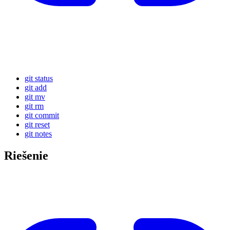
git status
git add
git mv
git rm
git commit
git reset
git notes
Riešenie