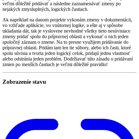
veľmi dôležité pridávať a následne zaznamenávať zmeny po
nejakých zmysluplných, logických častiach.
Ak napríklad na danom projekte vykonám zmeny v dokumentácii,
vo vzhľade aplikácie, vo vnútornej logike, a ešte aj v spôsobe
ukladania dát, tak je vyslovene nevhodné všetky tieto nesúvisiace
zmeny pridať spolu do prípravnej oblasti a vykonať o nich jeden
spoločný záznam o zmene. Na to presne využijem pridávanie do
prípravnej oblasti. Pridám tam len tie súbory, alebo ich časti, ktoré
spolu súvisia a tvoria jeden logický celok, pridajú jednu vlastnosť
alebo odstránia jeden problém. Dodržiavať túto zásadu o pridávaní
zmien po menších častiach je veľmi dôležité pravidlo!
Zobrazenie stavu