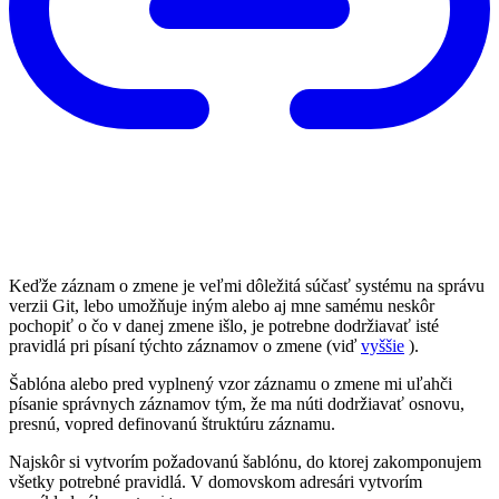
Keďže záznam o zmene je veľmi dôležitá súčasť systému na správu
verzii Git, lebo umožňuje iným alebo aj mne samému neskôr
pochopiť o čo v danej zmene išlo, je potrebne dodržiavať isté
pravidlá pri písaní týchto záznamov o zmene (viď
vyššie
).
Šablóna alebo pred vyplnený vzor záznamu o zmene mi uľahči
písanie správnych záznamov tým, že ma núti dodržiavať osnovu,
presnú, vopred definovanú štruktúru záznamu.
Najskôr si vytvorím požadovanú šablónu, do ktorej zakomponujem
všetky potrebné pravidlá. V domovskom adresári vytvorím