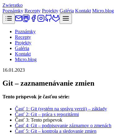
Zwieratko
Poznámky
Recepty
Projekty
Galéria
Kontakt
Micro.blog
Poznámky
Recepty
Projekty
Galéria
Kontakt
Micro.blog
16.01.2023
Git – zaznamenávanie zmien
Tento príspevok je časťou série:
Časť 1: Git (systém na správu verzii) – základy
Časť 2: Git – práca s repozitármi
Časť 3: Tento príspevok
Časť 4: Git – podpisovanie záznamov o zmenách
Časť 5: Git – kontrola a sledovanie zmien