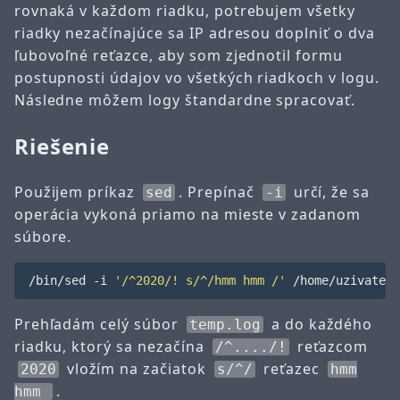
rovnaká v každom riadku, potrebujem všetky
riadky nezačínajúce sa IP adresou doplniť o dva
ľubovoľné reťazce, aby som zjednotil formu
postupnosti údajov vo všetkých riadkoch v logu.
Následne môžem logy štandardne spracovať.
Riešenie
Použijem príkaz
. Prepínač
určí, že sa
sed
-i
operácia vykoná priamo na mieste v zadanom
súbore.
/bin/sed -i 
'/^2020/! s/^/hmm hmm /'
Prehľadám celý súbor
a do každého
temp.log
riadku, ktorý sa nezačína
reťazcom
/^..../!
vložím na začiatok
reťazec
2020
s/^/
hmm
.
hmm