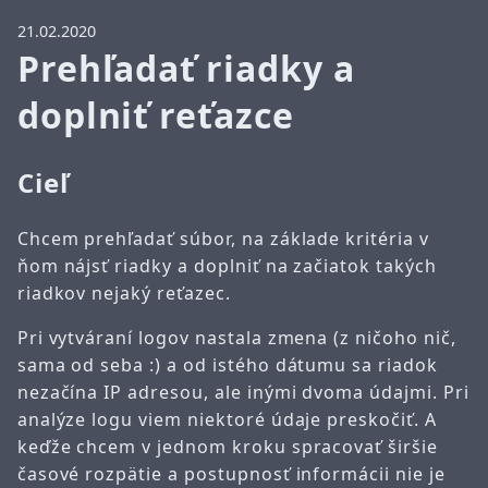
21.02.2020
Prehľadať riadky a
doplniť reťazce
Cieľ
Chcem prehľadať súbor, na základe kritéria v
ňom nájsť riadky a doplniť na začiatok takých
riadkov nejaký reťazec.
Pri vytváraní logov nastala zmena (z ničoho nič,
sama od seba :) a od istého dátumu sa riadok
nezačína IP adresou, ale inými dvoma údajmi. Pri
analýze logu viem niektoré údaje preskočiť. A
keďže chcem v jednom kroku spracovať širšie
časové rozpätie a postupnosť informácii nie je