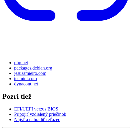
php.net
packages.debian.org
jesusamieiro.com
tecmint.com
dynacont.net
Pozri tiež
EFI/UEFI verzus BIOS
Pripojiť vzdialený priečinok
Nájsť a nahradiť reťazec