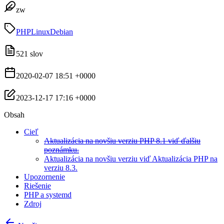
zw
PHP
Linux
Debian
521 slov
2020-02-07 18:51 +0000
2023-12-17 17:16 +0000
Obsah
Cieľ
Aktualizácia na novšiu verziu PHP 8.1 viď ďalšiu
poznámku.
Aktualizácia na novšiu verziu viď Aktualizácia PHP na
verziu 8.3.
Upozornenie
Riešenie
PHP a systemd
Zdroj