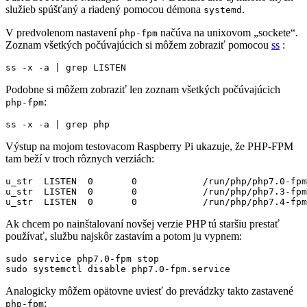
služieb spúšťaný a riadený pomocou démona
.
systemd
V predvolenom nastavení
načúva na unixovom „sockete“.
php-fpm
Zoznam všetkých počúvajúcich si môžem zobraziť pomocou
ss
:
ss -x -a 
|
Podobne si môžem zobraziť len zoznam všetkých počúvajúcich
:
php-fpm
ss -x -a 
|
Výstup na mojom testovacom Raspberry Pi ukazuje, že PHP-FPM
tam beží v troch rôznych verziách:
u_str  LISTEN  0       0            /run/php/php7.0-fpm
u_str  LISTEN  0       0            /run/php/php7.3-fpm
Ak chcem po nainštalovaní novšej verzie PHP tú staršiu prestať
používať, službu najskôr zastavím a potom ju vypnem:
Analogicky môžem opätovne uviesť do prevádzky takto zastavené
:
php-fpm