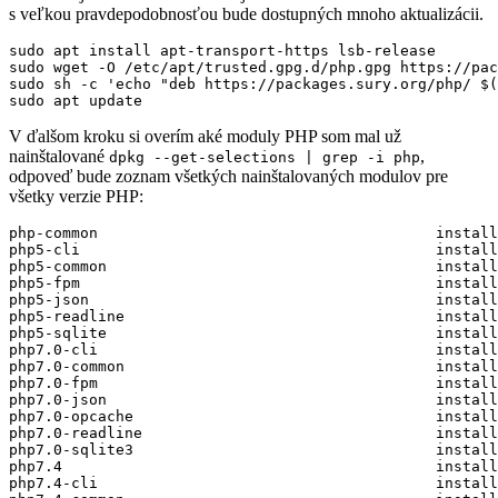
s veľkou pravdepodobnosťou bude dostupných mnoho aktualizácii.
sudo sh -c 
'echo "deb https://packages.sury.org/php/ $(
V ďalšom kroku si overím aké moduly PHP som mal už
nainštalované
,
dpkg --get-selections | grep -i php
odpoveď bude zoznam všetkých nainštalovaných modulov pre
všetky verzie PHP:
php-common                                      install

php5-cli                                        install

php5-common                                     install

php5-fpm                                        install

php5-json                                       install

php5-readline                                   install

php5-sqlite                                     install

php7.0-cli                                      install

php7.0-common                                   install

php7.0-fpm                                      install

php7.0-json                                     install

php7.0-opcache                                  install

php7.0-readline                                 install

php7.0-sqlite3                                  install

php7.4                                          install

php7.4-cli                                      install
