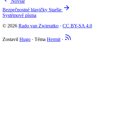
Novšie
Bezpečnostné hlavičky
Staršie
Systémové písma
© 2026
Rado van Zwieratko
·
CC BY-SA 4.0
Zostavil
Hugo
· Téma
Hermit
·