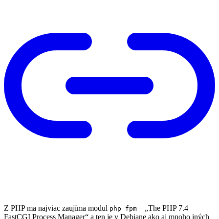
Z PHP ma najviac zaujíma modul
– „The PHP 7.4
php-fpm
FastCGI Process Manager“ a ten je v Debiane ako aj mnoho iných