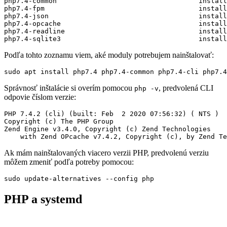
php7.4-common                                   install

php7.4-fpm                                      install

php7.4-json                                     install

php7.4-opcache                                  install

php7.4-readline                                 install

Podľa tohto zoznamu viem, aké moduly potrebujem nainštalovať:
Správnosť inštalácie si overím pomocou
, predvolená CLI
php -v
odpovie číslom verzie:
PHP 7.4.2 (cli) (built: Feb  2 2020 07:56:32) ( NTS )

Copyright (c) The PHP Group

Zend Engine v3.4.0, Copyright (c) Zend Technologies

Ak mám nainštalovaných viacero verzii PHP, predvolenú verziu
môžem zmeniť podľa potreby pomocou:
PHP a systemd